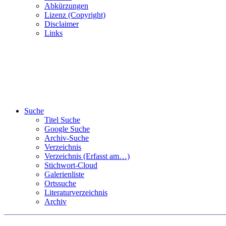
Abkürzungen
Lizenz (Copyright)
Disclaimer
Links
Suche
Titel Suche
Google Suche
Archiv-Suche
Verzeichnis
Verzeichnis (Erfasst am…)
Stichwort-Cloud
Galerienliste
Ortssuche
Literaturverzeichnis
Archiv