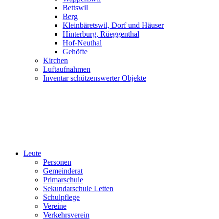
Bettswil
Berg
Kleinbäretswil, Dorf und Häuser
Hinterburg, Rüeggenthal
Hof-Neuthal
Gehöfte
Kirchen
Luftaufnahmen
Inventar schützenswerter Objekte
Leute
Personen
Gemeinderat
Primarschule
Sekundarschule Letten
Schulpflege
Vereine
Verkehrsverein