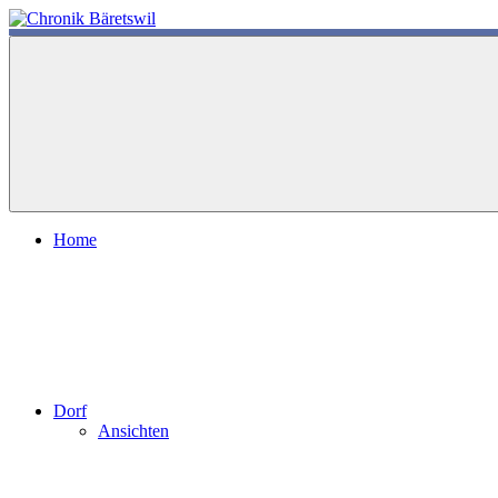
Zum
Inhalt
chronik-
chronik-
springen
baeretswil.ch
baeretswil.ch
Home
Dorf
Ansichten