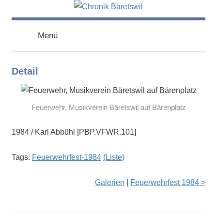
Zum
Inhalt
chronik-
chronik-
springen
baeretswil.ch
Menü
baeretswil.ch
Detail
Feuerwehr, Musikverein Bäretswil auf Bärenplatz
1984 / Karl Abbühl [PBP.VFWR.101]
Tags:
Feuerwehrfest-1984
(Liste)
Galerien
|
Feuerwehrfest 1984 >