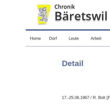
Zum
Inhalt
springen
chronik-
chronik-
Home
Dorf
Leute
Arbeit
baeretswil.ch
baeretswil.ch
Detail
17.-25.06.1967 / R. Bolt 