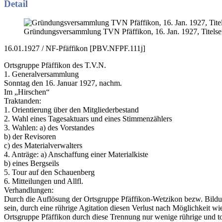
Detail
Gründungsversammlung TVN Pfäffikon, 16. Jan. 1927, Titelse
16.01.1927 / NF-Pfäffikon [PBV.NFPF.111j]
Ortsgruppe Pfäffikon des T.V.N.
1. Generalversammlung
Sonntag den 16. Januar 1927, nachm.
Im „Hirschen“
Traktanden:
1. Orientierung über den Mitgliederbestand
2. Wahl eines Tagesaktuars und eines Stimmenzählers
3. Wahlen: a) des Vorstandes
b) der Revisoren
c) des Materialverwalters
4. Anträge: a) Anschaffung einer Materialkiste
b) eines Bergseils
5. Tour auf den Schauenberg
6. Mitteilungen und Allfl.
Verhandlungen:
Durch die Auflösung der Ortsgruppe Pfäffikon-Wetzikon bezw. Bildun
sein, durch eine rührige Agitation diesen Verlust nach Möglichkeit wi
Ortsgruppe Pfäffikon durch diese Trennung nur wenige rührige und tou