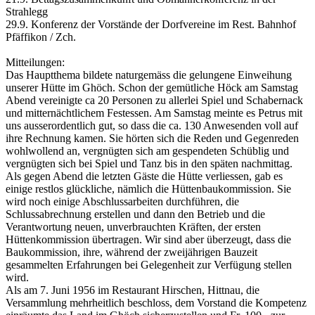
Strahlegg
29.9. Konferenz der Vorstände der Dorfvereine im Rest. Bahnhof
Pfäffikon / Zch.
Mitteilungen:
Das Hauptthema bildete naturgemäss die gelungene Einweihung
unserer Hütte im Ghöch. Schon der gemütliche Höck am Samstag
Abend vereinigte ca 20 Personen zu allerlei Spiel und Schabernack
und mitternächtlichem Festessen. Am Samstag meinte es Petrus mit
uns ausserordentlich gut, so dass die ca. 130 Anwesenden voll auf
ihre Rechnung kamen. Sie hörten sich die Reden und Gegenreden
wohlwollend an, vergnügten sich am gespendeten Schüblig und
vergnügten sich bei Spiel und Tanz bis in den späten nachmittag.
Als gegen Abend die letzten Gäste die Hütte verliessen, gab es
einige restlos glückliche, nämlich die Hüttenbaukommission. Sie
wird noch einige Abschlussarbeiten durchführen, die
Schlussabrechnung erstellen und dann den Betrieb und die
Verantwortung neuen, unverbrauchten Kräften, der ersten
Hüttenkommission übertragen. Wir sind aber überzeugt, dass die
Baukommission, ihre, während der zweijährigen Bauzeit
gesammelten Erfahrungen bei Gelegenheit zur Verfügung stellen
wird.
Als am 7. Juni 1956 im Restaurant Hirschen, Hittnau, die
Versammlung mehrheitlich beschloss, dem Vorstand die Kompetenz