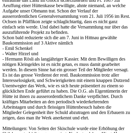
einräumte das Land im Ghöch sicherzustellen und Fr. 100.- zur
Aeuffung einer Hüttenkasse bewilligte, ahnte niemand, an welche
Aufgabe unser Obmann trat. Schon der Verlauf der
ausserordentlichen Generalversammlung vom 21. Juli 1956 im Rest.
Ochsen in Pfäffikon zeigte schlaglichtartig, dass es nicht ganz
einfach sein werde. Und dabei hatte die Versammlung nur über das
auszuführende Projekt zu befinden.
Schon bald reduzierte sich die am 7. Juni in Hittnau gewählte
Baukommission auf 3 Aktive nämlich
- Emil Schenkel
- Walter Hirzel und
- Hermann Rösli als langjähriger Kassier. Mit dem Bewilligen des
nötigen Kleingeldes ist es nicht getan, es muss damit gearbeitet
werden. In diesem Sinne hat ein grosser Teil der Mitglieder versagt.
Es ist das grosse Verdienst der restl. Baukommission trotz aller
Interesselosigkeit, und Schwierigkeiten mit einem knappen Dutzend
Unentwegter das Werk, wie es sich heute präsentiert zu einem so
glücklichen Ende geführt zu haben. Die O.G. als Eigentümerin der
Hütte ist ihnen zu ausserordentlichem Danke verpflichtet. Durch
kräftiges Mitarbeiten an den periodisch wiederkehrenden
Arbeitstagen und durch fleissigen Hüttenbesuch haben die
Mitglieder Gelegenheit ihre Schuld abzutragen und den Erbauern zu
zeigen, dass man ihr Werk anerkennt und ehrt.
Mitteilungen: Von Seiten der Skischule wurde eine Erhöhung der