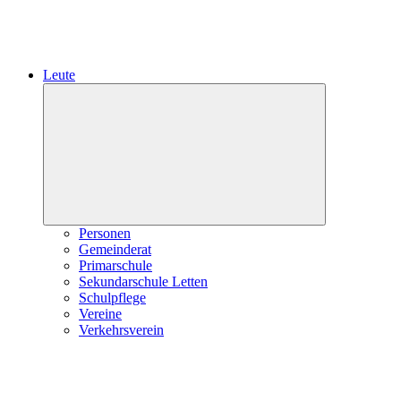
Leute
Expand
child
menu
Personen
Gemeinderat
Primarschule
Sekundarschule Letten
Schulpflege
Vereine
Verkehrsverein