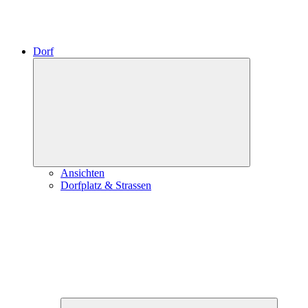
Dorf
Expand
child
menu
Ansichten
Dorfplatz & Strassen
Expand