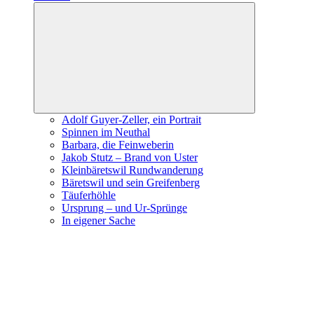
Expand
child
menu
Adolf Guyer-Zeller, ein Portrait
Spinnen im Neuthal
Barbara, die Feinweberin
Jakob Stutz – Brand von Uster
Kleinbäretswil Rundwanderung
Bäretswil und sein Greifenberg
Täuferhöhle
Ursprung – und Ur-Sprünge
In eigener Sache