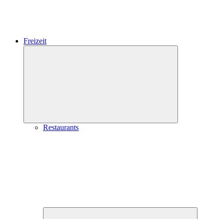
Freizeit
Expand
child
menu
Restaurants
Expand