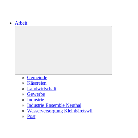
Arbeit
Expand
child
menu
Gemeinde
Käsereien
Landwirtschaft
Gewerbe
Industrie
Industrie-Ensemble Neuthal
Wasserversorgung Kleinbäretswil
Post