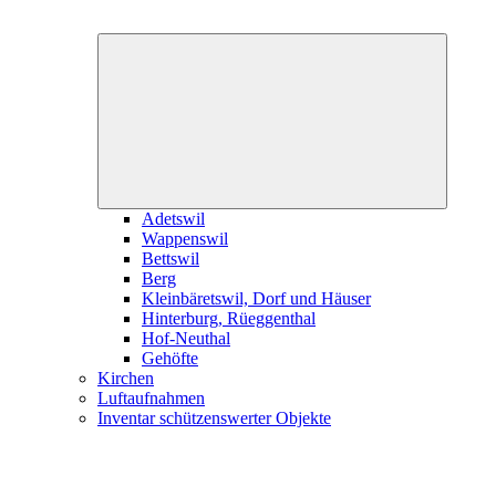
Expand
child
menu
Adetswil
Wappenswil
Bettswil
Berg
Kleinbäretswil, Dorf und Häuser
Hinterburg, Rüeggenthal
Hof-Neuthal
Gehöfte
Kirchen
Luftaufnahmen
Inventar schützenswerter Objekte