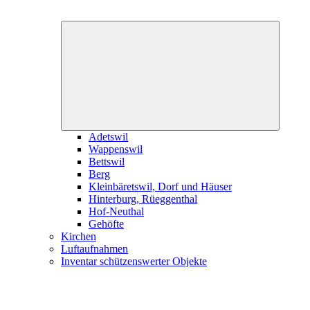
Expand
child
menu
Adetswil
Wappenswil
Bettswil
Berg
Kleinbäretswil, Dorf und Häuser
Hinterburg, Rüeggenthal
Hof-Neuthal
Gehöfte
Kirchen
Luftaufnahmen
Inventar schützenswerter Objekte