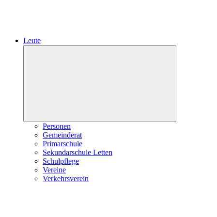
Leute
Expand
child
menu
Personen
Gemeinderat
Primarschule
Sekundarschule Letten
Schulpflege
Vereine
Verkehrsverein