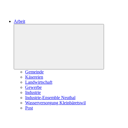
Arbeit
Expand
child
menu
Gemeinde
Käsereien
Landwirtschaft
Gewerbe
Industrie
Industrie-Ensemble Neuthal
Wasserversorgung Kleinbäretswil
Post