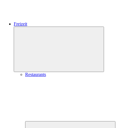
Freizeit
Expand
child
menu
Restaurants
Expand