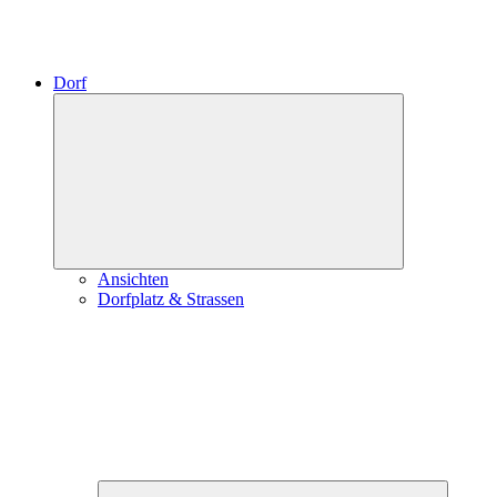
Dorf
Expand
child
menu
Ansichten
Dorfplatz & Strassen
Expand