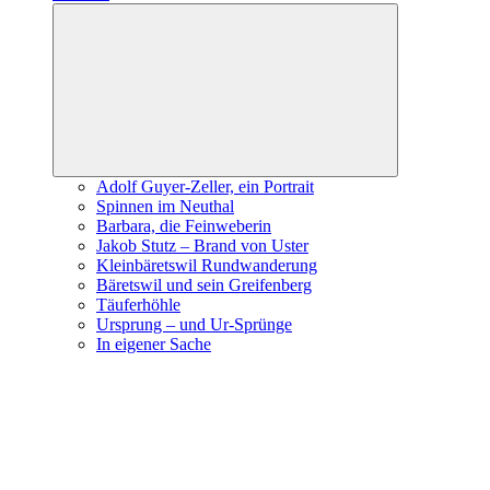
Expand
child
menu
Adolf Guyer-Zeller, ein Portrait
Spinnen im Neuthal
Barbara, die Feinweberin
Jakob Stutz – Brand von Uster
Kleinbäretswil Rundwanderung
Bäretswil und sein Greifenberg
Täuferhöhle
Ursprung – und Ur-Sprünge
In eigener Sache