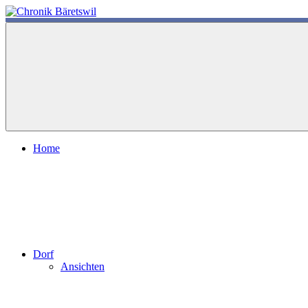
Zum
Inhalt
chronik-
chronik-
springen
baeretswil.ch
baeretswil.ch
Home
Dorf
Ansichten