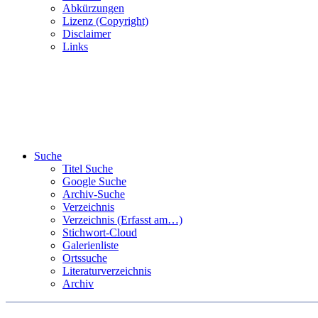
Abkürzungen
Lizenz (Copyright)
Disclaimer
Links
Suche
Titel Suche
Google Suche
Archiv-Suche
Verzeichnis
Verzeichnis (Erfasst am…)
Stichwort-Cloud
Galerienliste
Ortssuche
Literaturverzeichnis
Archiv