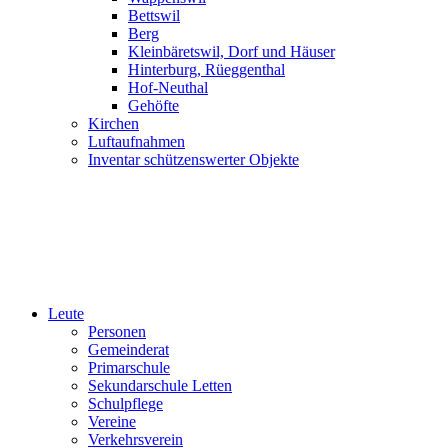
Bettswil
Berg
Kleinbäretswil, Dorf und Häuser
Hinterburg, Rüeggenthal
Hof-Neuthal
Gehöfte
Kirchen
Luftaufnahmen
Inventar schützenswerter Objekte
Leute
Personen
Gemeinderat
Primarschule
Sekundarschule Letten
Schulpflege
Vereine
Verkehrsverein