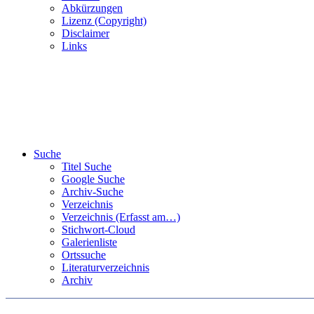
Abkürzungen
Lizenz (Copyright)
Disclaimer
Links
Suche
Titel Suche
Google Suche
Archiv-Suche
Verzeichnis
Verzeichnis (Erfasst am…)
Stichwort-Cloud
Galerienliste
Ortssuche
Literaturverzeichnis
Archiv