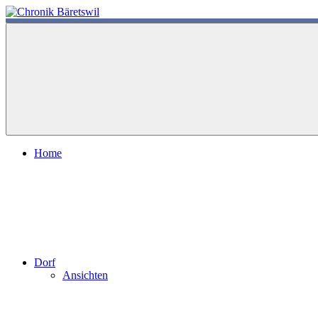
Zum
Inhalt
chronik-
chronik-
springen
baeretswil.ch
baeretswil.ch
Home
Dorf
Ansichten