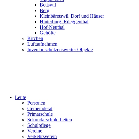
Bettswil
Berg
Kleinbäretswil, Dorf und Häuser
Hinterburg, Rüeggenthal
Hof-Neuthal
Gehöfte
Kirchen
Luftaufnahmen
Inventar schützenswerter Objekte
Leute
Personen
Gemeinderat
Primarschule
Sekundarschule Letten
Schulpflege
Vereine
Verkehrsverein