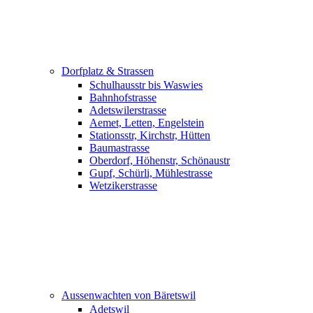
Dorfplatz & Strassen
Schulhausstr bis Waswies
Bahnhofstrasse
Adetswilerstrasse
Aemet, Letten, Engelstein
Stationsstr, Kirchstr, Hütten
Baumastrasse
Oberdorf, Höhenstr, Schönaustr
Gupf, Schürli, Mühlestrasse
Wetzikerstrasse
Aussenwachten von Bäretswil
Adetswil