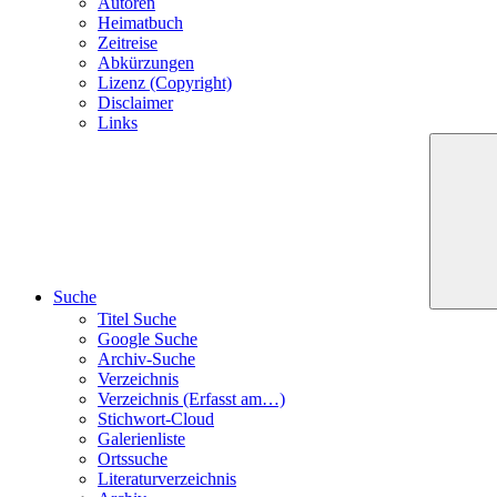
Autoren
Heimatbuch
Zeitreise
Abkürzungen
Lizenz (Copyright)
Disclaimer
Links
Suche
Titel Suche
Google Suche
Archiv-Suche
Verzeichnis
Verzeichnis (Erfasst am…)
Stichwort-Cloud
Galerienliste
Ortssuche
Literaturverzeichnis