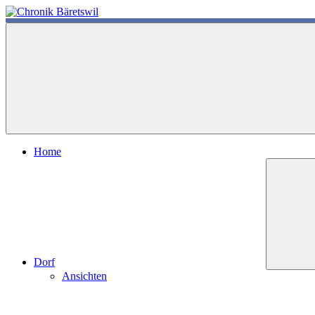
Zum
Inhalt
chronik-
chronik-
springen
baeretswil.ch
baeretswil.ch
Home
Dorf
Ansichten