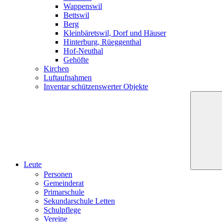
Wappenswil
Bettswil
Berg
Kleinbäretswil, Dorf und Häuser
Hinterburg, Rüeggenthal
Hof-Neuthal
Gehöfte
Kirchen
Luftaufnahmen
Inventar schützenswerter Objekte
Leute
Personen
Gemeinderat
Primarschule
Sekundarschule Letten
Schulpflege
Vereine