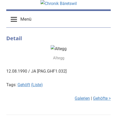
Zum
Inhalt
chronik-
chronik-
springen
Menü
baeretswil.ch
baeretswil.ch
Detail
Altegg
12.08.1990 / JA [PAG.GHF1.032]
Tags:
Gehöft
(Liste)
Galerien
|
Gehöfte >