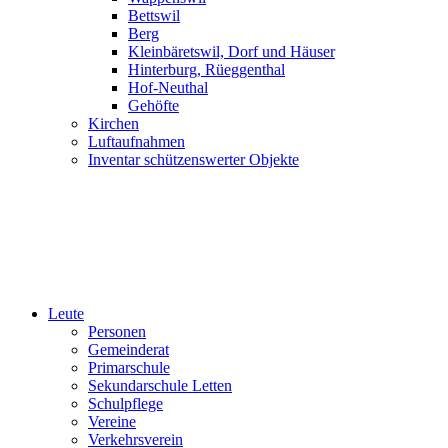
Bettswil
Berg
Kleinbäretswil, Dorf und Häuser
Hinterburg, Rüeggenthal
Hof-Neuthal
Gehöfte
Kirchen
Luftaufnahmen
Inventar schützenswerter Objekte
Leute
Personen
Gemeinderat
Primarschule
Sekundarschule Letten
Schulpflege
Vereine
Verkehrsverein