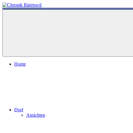
Zum
Inhalt
chronik-
chronik-
springen
baeretswil.ch
baeretswil.ch
Home
Dorf
Ansichten