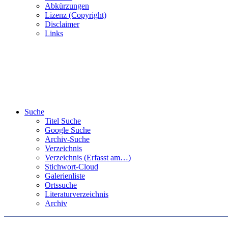
Abkürzungen
Lizenz (Copyright)
Disclaimer
Links
Suche
Titel Suche
Google Suche
Archiv-Suche
Verzeichnis
Verzeichnis (Erfasst am…)
Stichwort-Cloud
Galerienliste
Ortssuche
Literaturverzeichnis
Archiv