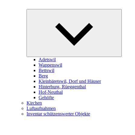
Expand
child
menu
Adetswil
Wappenswil
Bettswil
Berg
Kleinbäretswil, Dorf und Häuser
Hinterburg, Rüeggenthal
Hof-Neuthal
Gehöfte
Kirchen
Luftaufnahmen
Inventar schützenswerter Objekte