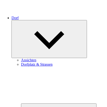
Dorf
Expand
child
menu
Ansichten
Dorfplatz & Strassen
Expand