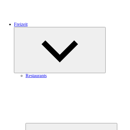
Freizeit
Expand
child
menu
Restaurants
Expand