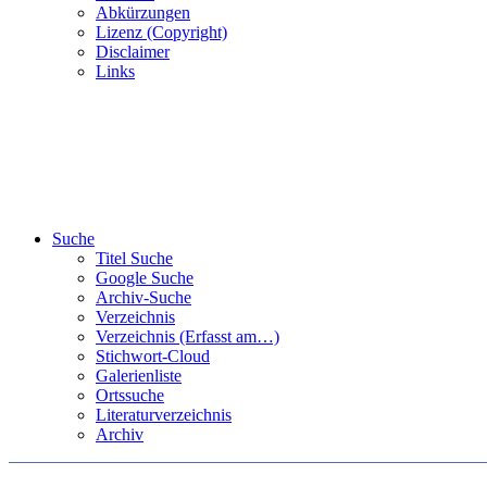
Abkürzungen
Lizenz (Copyright)
Disclaimer
Links
Suche
Titel Suche
Google Suche
Archiv-Suche
Verzeichnis
Verzeichnis (Erfasst am…)
Stichwort-Cloud
Galerienliste
Ortssuche
Literaturverzeichnis
Archiv