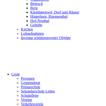
Bettswil
Berg
Kleinbäretswil, Dorf und Häuser
Hinterburg, Rüeggenthal
Hof-Neuthal
Gehöfte
Kirchen
Luftaufnahmen
Inventar schützenswerter Objekte
Leute
Personen
Gemeinderat
Primarschule
Sekundarschule Letten
Schulpflege
Vereine
Verkehrsverein