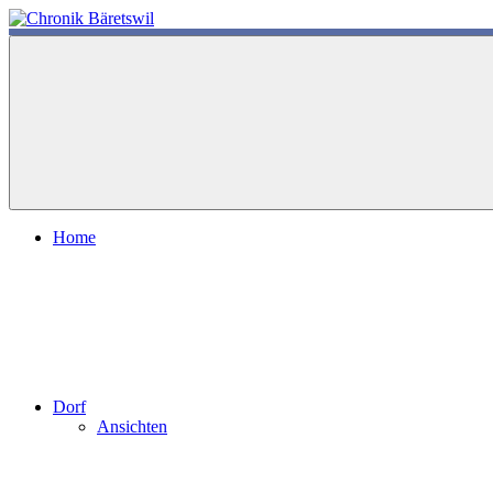
Zum
Inhalt
chronik-
chronik-
springen
baeretswil.ch
baeretswil.ch
Home
Dorf
Ansichten