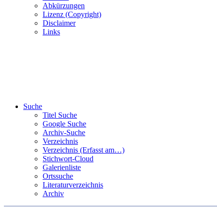
Abkürzungen
Lizenz (Copyright)
Disclaimer
Links
Suche
Titel Suche
Google Suche
Archiv-Suche
Verzeichnis
Verzeichnis (Erfasst am…)
Stichwort-Cloud
Galerienliste
Ortssuche
Literaturverzeichnis
Archiv