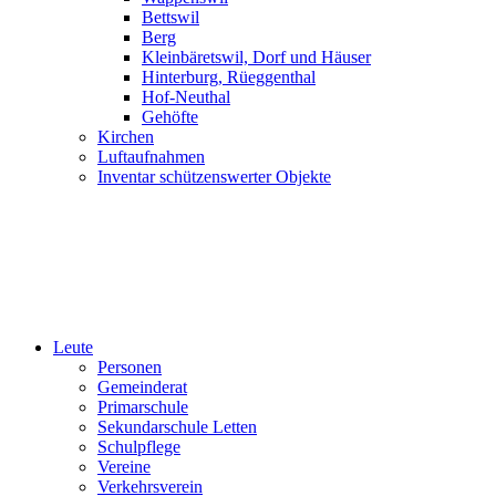
Bettswil
Berg
Kleinbäretswil, Dorf und Häuser
Hinterburg, Rüeggenthal
Hof-Neuthal
Gehöfte
Kirchen
Luftaufnahmen
Inventar schützenswerter Objekte
Leute
Personen
Gemeinderat
Primarschule
Sekundarschule Letten
Schulpflege
Vereine
Verkehrsverein