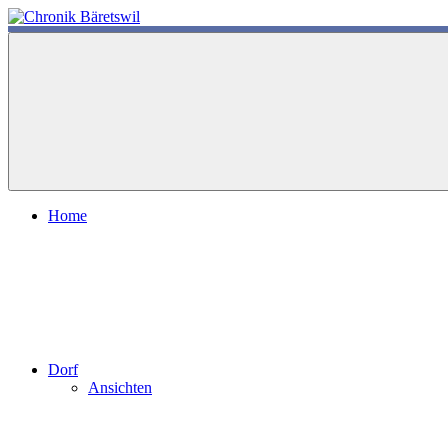
Zum
Inhalt
chronik-
chronik-
springen
baeretswil.ch
baeretswil.ch
Home
Dorf
Ansichten