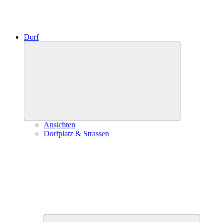
Dorf
Expand
child
menu
Ansichten
Dorfplatz & Strassen
Expand