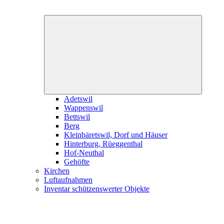
Expand
child
menu
Adetswil
Wappenswil
Bettswil
Berg
Kleinbäretswil, Dorf und Häuser
Hinterburg, Rüeggenthal
Hof-Neuthal
Gehöfte
Kirchen
Luftaufnahmen
Inventar schützenswerter Objekte