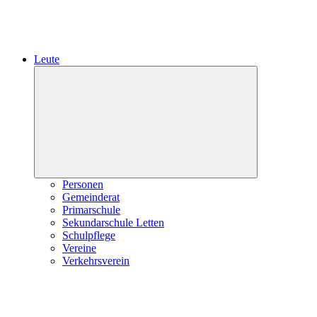
Leute
Expand
child
menu
Personen
Gemeinderat
Primarschule
Sekundarschule Letten
Schulpflege
Vereine
Verkehrsverein