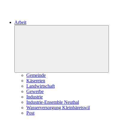
Arbeit
Expand
child
menu
Gemeinde
Käsereien
Landwirtschaft
Gewerbe
Industrie
Industrie-Ensemble Neuthal
Wasserversorgung Kleinbäretswil
Post