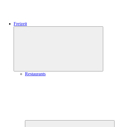
Freizeit
Expand
child
menu
Restaurants
Expand