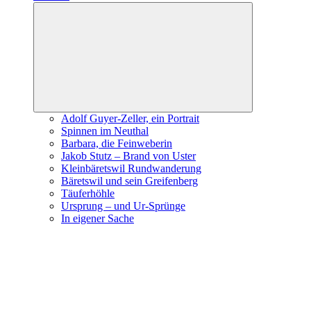
Expand
child
menu
Adolf Guyer-Zeller, ein Portrait
Spinnen im Neuthal
Barbara, die Feinweberin
Jakob Stutz – Brand von Uster
Kleinbäretswil Rundwanderung
Bäretswil und sein Greifenberg
Täuferhöhle
Ursprung – und Ur-Sprünge
In eigener Sache