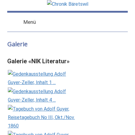
Zum
Inhalt
chronik-
chronik-
springen
Menü
baeretswil.ch
baeretswil.ch
Galerie
Galerie «NIK Literatur»