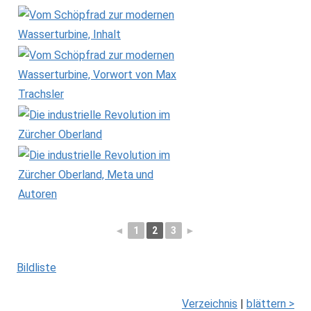
◄
1
2
3
►
Bildliste
Verzeichnis
|
blättern >