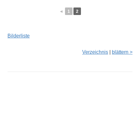
◄
1
2
Bilderliste
Verzeichnis
|
blättern >