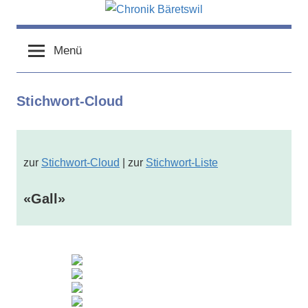
Zum
Inhalt
chronik-
chronik-
springen
baeretswil.ch
Menü
baeretswil.ch
Stichwort-Cloud
zur
Stichwort-Cloud
| zur
Stichwort-Liste
«Gall»