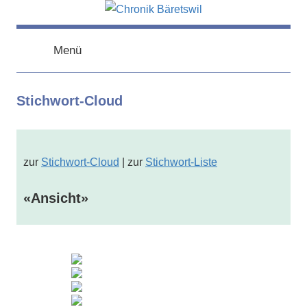
Zum
Inhalt
chronik-
chronik-
springen
baeretswil.ch
Menü
baeretswil.ch
Stichwort-Cloud
zur
Stichwort-Cloud
| zur
Stichwort-Liste
«Ansicht»