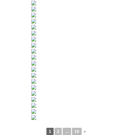
1
2
...
10
►