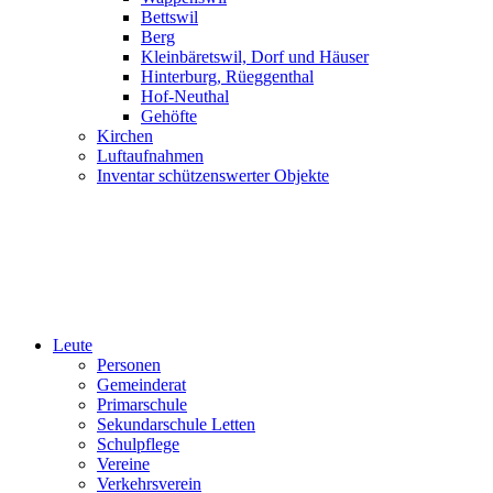
Bettswil
Berg
Kleinbäretswil, Dorf und Häuser
Hinterburg, Rüeggenthal
Hof-Neuthal
Gehöfte
Kirchen
Luftaufnahmen
Inventar schützenswerter Objekte
Leute
Personen
Gemeinderat
Primarschule
Sekundarschule Letten
Schulpflege
Vereine
Verkehrsverein