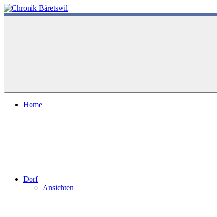
Zum
Inhalt
chronik-
chronik-
springen
baeretswil.ch
baeretswil.ch
Home
Dorf
Ansichten