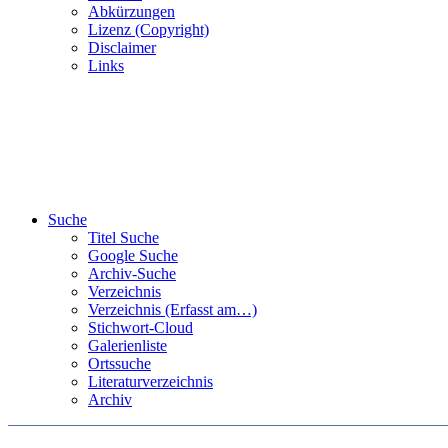
Abkürzungen
Lizenz (Copyright)
Disclaimer
Links
Suche
Titel Suche
Google Suche
Archiv-Suche
Verzeichnis
Verzeichnis (Erfasst am…)
Stichwort-Cloud
Galerienliste
Ortssuche
Literaturverzeichnis
Archiv