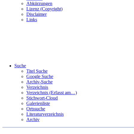
Abkürzungen
Lizenz (Copyright)
Disclaimer
Links
Suche
Titel Suche
Google Suche
Archiv-Suche
Verzeichnis
Verzeichnis (Erfasst am…)
Stichwort-Cloud
Galerienliste
Ortssuche
Literaturverzeichnis
Archiv