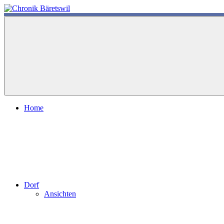
Zum
Inhalt
chronik-
chronik-
springen
baeretswil.ch
baeretswil.ch
Home
Dorf
Ansichten