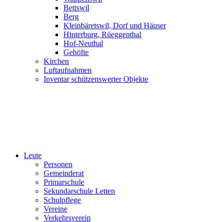
Bettswil
Berg
Kleinbäretswil, Dorf und Häuser
Hinterburg, Rüeggenthal
Hof-Neuthal
Gehöfte
Kirchen
Luftaufnahmen
Inventar schützenswerter Objekte
Leute
Personen
Gemeinderat
Primarschule
Sekundarschule Letten
Schulpflege
Vereine
Verkehrsverein