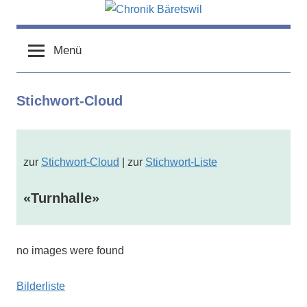
Zum
Inhalt
chronik-
chronik-
springen
baeretswil.ch
Menü
baeretswil.ch
Stichwort-Cloud
zur
Stichwort-Cloud
| zur
Stichwort-Liste
«Turnhalle»
no images were found
Bilderliste