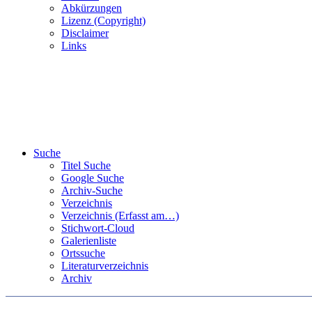
Abkürzungen
Lizenz (Copyright)
Disclaimer
Links
Suche
Titel Suche
Google Suche
Archiv-Suche
Verzeichnis
Verzeichnis (Erfasst am…)
Stichwort-Cloud
Galerienliste
Ortssuche
Literaturverzeichnis
Archiv