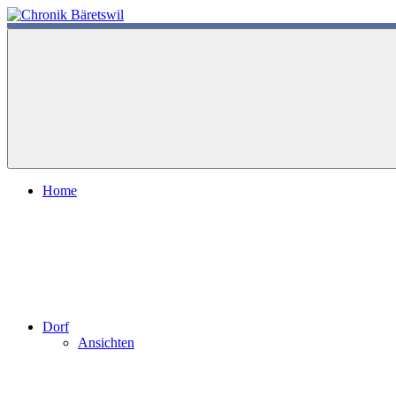
Zum
Inhalt
chronik-
chronik-
springen
baeretswil.ch
baeretswil.ch
Home
Dorf
Ansichten