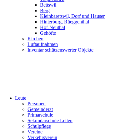
Bettswil
Berg
Kleinbäretswil, Dorf und Häuser
Hinterburg, Rüeggenthal
Hof-Neuthal
Gehöfte
Kirchen
Luftaufnahmen
Inventar schützenswerter Objekte
Leute
Personen
Gemeinderat
Primarschule
Sekundarschule Letten
Schulpflege
Vereine
Verkehrsverein