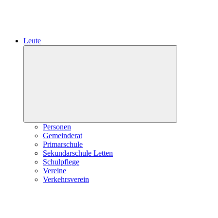
Leute
Expand
child
menu
Personen
Gemeinderat
Primarschule
Sekundarschule Letten
Schulpflege
Vereine
Verkehrsverein