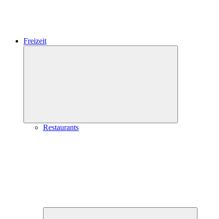
Freizeit
Expand
child
menu
Restaurants
Expand