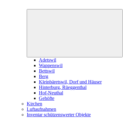
Expand
child
menu
Adetswil
Wappenswil
Bettswil
Berg
Kleinbäretswil, Dorf und Häuser
Hinterburg, Rüeggenthal
Hof-Neuthal
Gehöfte
Kirchen
Luftaufnahmen
Inventar schützenswerter Objekte