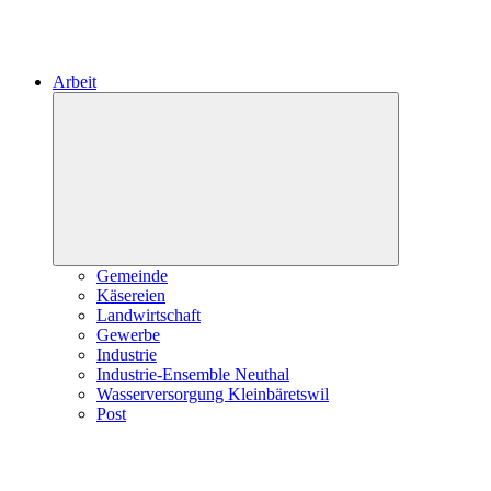
Arbeit
Expand
child
menu
Gemeinde
Käsereien
Landwirtschaft
Gewerbe
Industrie
Industrie-Ensemble Neuthal
Wasserversorgung Kleinbäretswil
Post