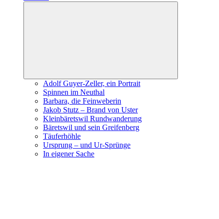
Expand
child
menu
Adolf Guyer-Zeller, ein Portrait
Spinnen im Neuthal
Barbara, die Feinweberin
Jakob Stutz – Brand von Uster
Kleinbäretswil Rundwanderung
Bäretswil und sein Greifenberg
Täuferhöhle
Ursprung – und Ur-Sprünge
In eigener Sache