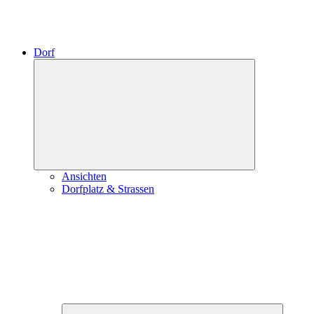
Dorf
Expand
child
menu
Ansichten
Dorfplatz & Strassen
Expand