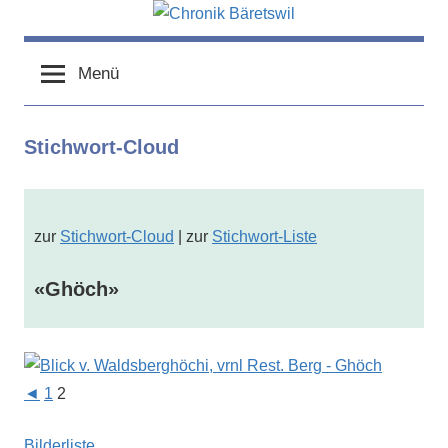
Zum
Inhalt
chronik-
chronik-
springen
baeretswil.ch
Menü
baeretswil.ch
Stichwort-Cloud
zur
Stichwort-Cloud
| zur
Stichwort-Liste
«Ghöch»
◄
1
2
Bilderliste