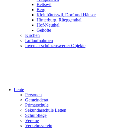
Bettswil
Berg
Kleinbäretswil, Dorf und Häuser
Hinterburg, Rüeggenthal
Hof-Neuthal
Gehöfte
Kirchen
Luftaufnahmen
Inventar schützenswerter Objekte
Leute
Personen
Gemeinderat
Primarschule
Sekundarschule Letten
Schulpflege
Vereine
Verkehrsverein