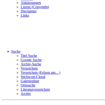
Abkürzungen
Lizenz (Copyright)
Disclaimer
Links
Suche
Titel Suche
Google Suche
Archiv-Suche
Verzeichnis
Verzeichnis (Erfasst am…)
Stichwort-Cloud
Galerienliste
Ortssuche
Literaturverzeichnis
Archiv