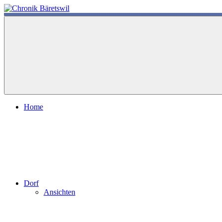
Zum
Inhalt
chronik-
chronik-
springen
baeretswil.ch
baeretswil.ch
Home
Dorf
Ansichten