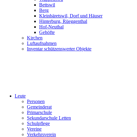
Bettswil
Berg
Kleinbäretswil, Dorf und Häuser
Hinterburg, Rüeggenthal
Hof-Neuthal
Gehöfte
Kirchen
Luftaufnahmen
Inventar schützenswerter Objekte
Leute
Personen
Gemeinderat
Primarschule
Sekundarschule Letten
Schulpflege
Vereine
Verkehrsverein