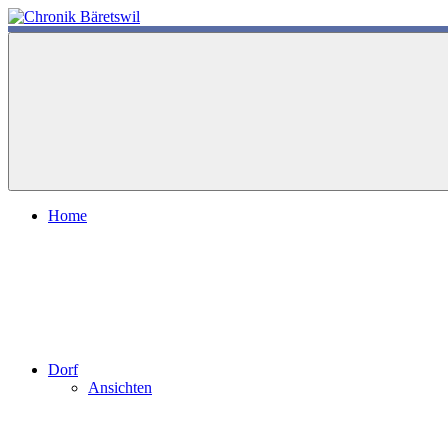
Zum
Inhalt
chronik-
chronik-
springen
baeretswil.ch
baeretswil.ch
Home
Dorf
Ansichten