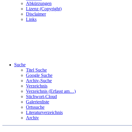
Abkürzungen
Lizenz (Copyright)
Disclaimer
Links
Suche
Titel Suche
Google Suche
Archiv-Suche
Verzeichnis
Verzeichnis (Erfasst am…)
Stichwort-Cloud
Galerienliste
Ortssuche
Literaturverzeichnis
Archiv