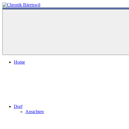
Zum
Inhalt
chronik-
chronik-
springen
baeretswil.ch
baeretswil.ch
Home
Dorf
Ansichten