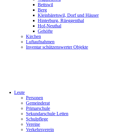
Bettswil
Berg
Kleinbäretswil, Dorf und Häuser
Hinterburg, Rüeggenthal
Hof-Neuthal
Gehöfte
Kirchen
Luftaufnahmen
Inventar schützenswerter Objekte
Leute
Personen
Gemeinderat
Primarschule
Sekundarschule Letten
Schulpflege
Vereine
Verkehrsverein