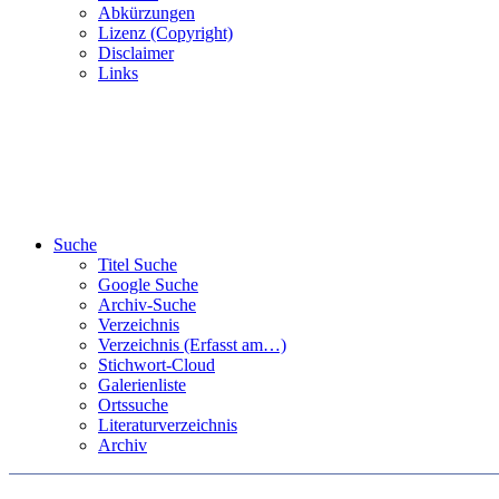
Abkürzungen
Lizenz (Copyright)
Disclaimer
Links
Suche
Titel Suche
Google Suche
Archiv-Suche
Verzeichnis
Verzeichnis (Erfasst am…)
Stichwort-Cloud
Galerienliste
Ortssuche
Literaturverzeichnis
Archiv