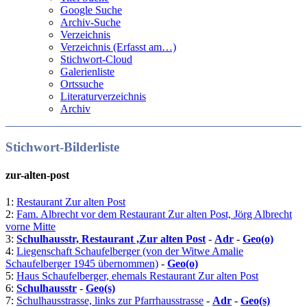
Google Suche
Archiv-Suche
Verzeichnis
Verzeichnis (Erfasst am…)
Stichwort-Cloud
Galerienliste
Ortssuche
Literaturverzeichnis
Archiv
Stichwort-Bilderliste
zur-alten-post
1:
Restaurant Zur alten Post
2:
Fam. Albrecht vor dem Restaurant Zur alten Post, Jörg Albrecht
vorne Mitte
3:
Schulhausstr, Restaurant ,Zur alten Post
-
Adr
-
Geo(o)
4:
Liegenschaft Schaufelberger (von der Witwe Amalie
Schaufelberger 1945 übernommen)
-
Geo(o)
5:
Haus Schaufelberger, ehemals Restaurant Zur alten Post
6:
Schulhausstr
-
Geo(s)
7:
Schulhausstrasse, links zur Pfarrhausstrasse
-
Adr
-
Geo(s)