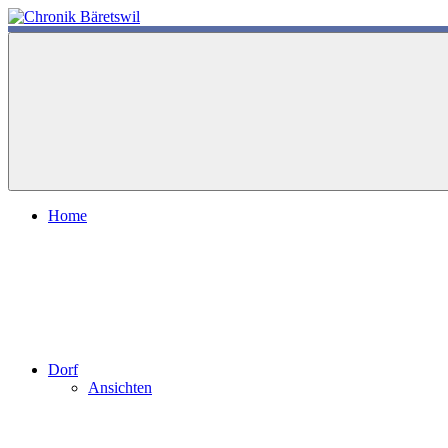
Zum
Inhalt
chronik-
chronik-
springen
baeretswil.ch
baeretswil.ch
Home
Dorf
Ansichten