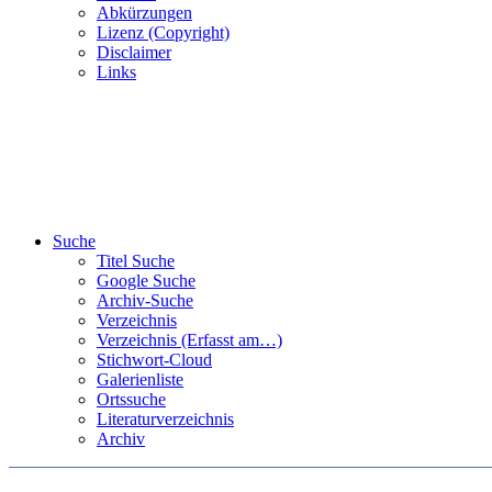
Abkürzungen
Lizenz (Copyright)
Disclaimer
Links
Suche
Titel Suche
Google Suche
Archiv-Suche
Verzeichnis
Verzeichnis (Erfasst am…)
Stichwort-Cloud
Galerienliste
Ortssuche
Literaturverzeichnis
Archiv