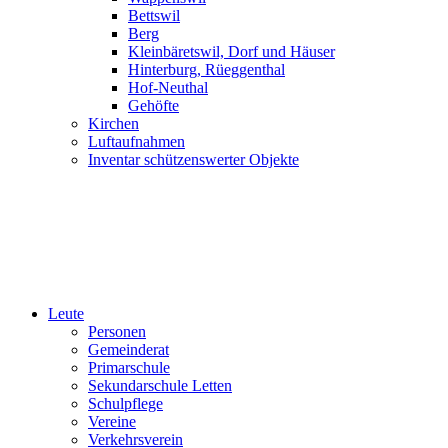
Bettswil
Berg
Kleinbäretswil, Dorf und Häuser
Hinterburg, Rüeggenthal
Hof-Neuthal
Gehöfte
Kirchen
Luftaufnahmen
Inventar schützenswerter Objekte
Leute
Personen
Gemeinderat
Primarschule
Sekundarschule Letten
Schulpflege
Vereine
Verkehrsverein