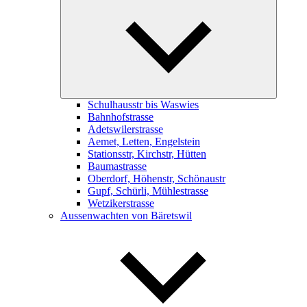
child
menu
Schulhausstr bis Waswies
Bahnhofstrasse
Adetswilerstrasse
Aemet, Letten, Engelstein
Stationsstr, Kirchstr, Hütten
Baumastrasse
Oberdorf, Höhenstr, Schönaustr
Gupf, Schürli, Mühlestrasse
Wetzikerstrasse
Aussenwachten von Bäretswil