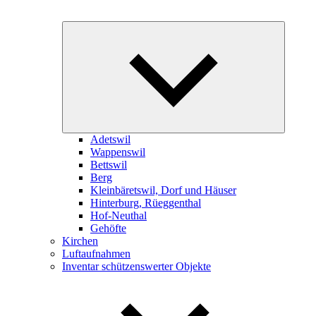
Expand
child
menu
Adetswil
Wappenswil
Bettswil
Berg
Kleinbäretswil, Dorf und Häuser
Hinterburg, Rüeggenthal
Hof-Neuthal
Gehöfte
Kirchen
Luftaufnahmen
Inventar schützenswerter Objekte