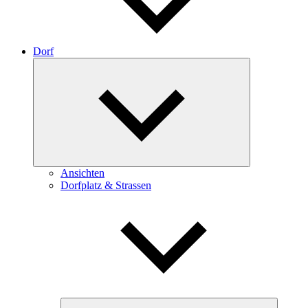
Dorf
Expand
child
menu
Ansichten
Dorfplatz & Strassen
Expand