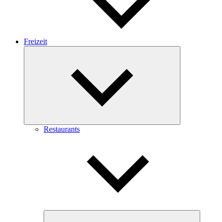
Freizeit
Expand
child
menu
Restaurants
Expand