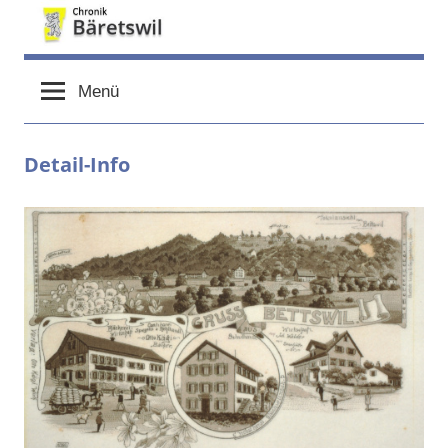
Zum
Inhalt
chronik-
chronik-
springen
baeretswil.ch
Menü
baeretswil.ch
Detail-Info