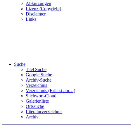
Abkürzungen
Lizenz (Copyright)
Disclaimer
Links
Suche
Titel Suche
Google Suche
Archiv-Suche
Verzeichnis
Verzeichnis (Erfasst am…)
Stichwort-Cloud
Galerienliste
Ortssuche
Literaturverzeichnis
Archiv