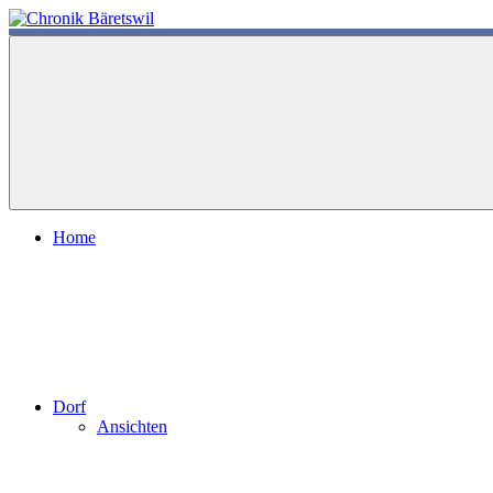
Zum
Inhalt
chronik-
chronik-
springen
baeretswil.ch
baeretswil.ch
Home
Dorf
Ansichten