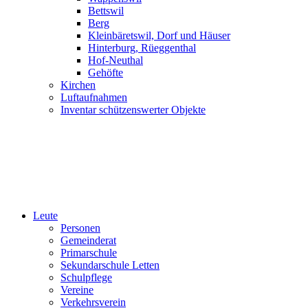
Bettswil
Berg
Kleinbäretswil, Dorf und Häuser
Hinterburg, Rüeggenthal
Hof-Neuthal
Gehöfte
Kirchen
Luftaufnahmen
Inventar schützenswerter Objekte
Leute
Personen
Gemeinderat
Primarschule
Sekundarschule Letten
Schulpflege
Vereine
Verkehrsverein