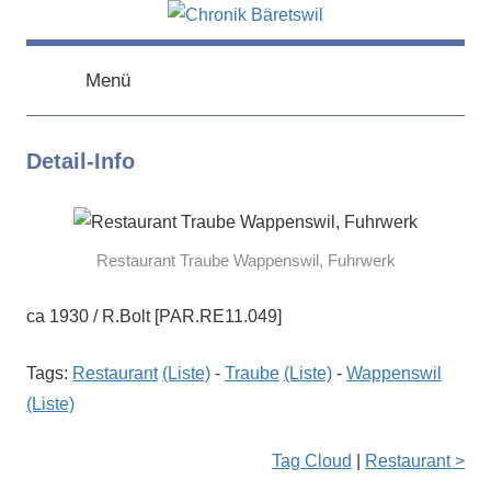
Zum
Inhalt
chronik-
chronik-
springen
baeretswil.ch
Menü
baeretswil.ch
Detail-Info
Restaurant Traube Wappenswil, Fuhrwerk
ca 1930 / R.Bolt [PAR.RE11.049]
Tags:
Restaurant
(Liste)
-
Traube
(Liste)
-
Wappenswil
(Liste)
Tag Cloud
|
Restaurant >