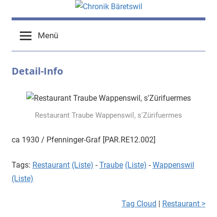
Zum
Inhalt
chronik-
chronik-
springen
Menü
baeretswil.ch
baeretswil.ch
Detail-Info
Restaurant Traube Wappenswil, s'Zürifuermes
ca 1930 / Pfenninger-Graf [PAR.RE12.002]
Tags:
Restaurant
(Liste)
-
Traube
(Liste)
-
Wappenswil
(Liste)
Tag Cloud
|
Restaurant >