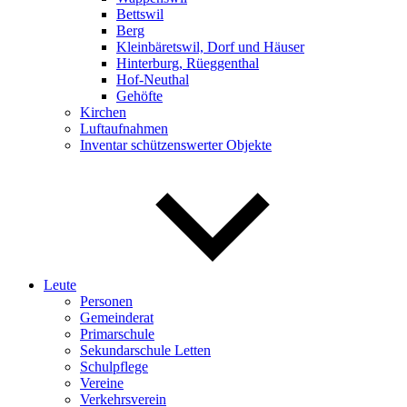
Bettswil
Berg
Kleinbäretswil, Dorf und Häuser
Hinterburg, Rüeggenthal
Hof-Neuthal
Gehöfte
Kirchen
Luftaufnahmen
Inventar schützenswerter Objekte
Leute
Personen
Gemeinderat
Primarschule
Sekundarschule Letten
Schulpflege
Vereine
Verkehrsverein