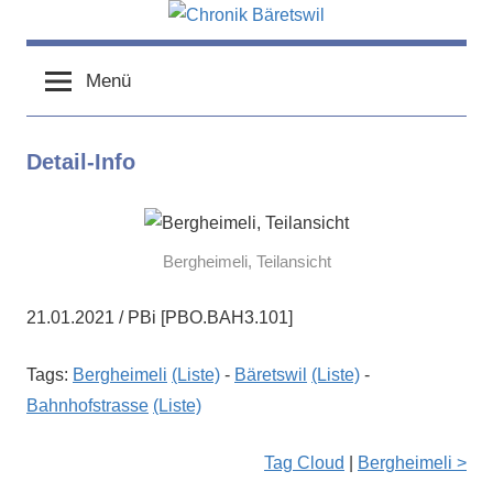
Zum
Inhalt
chronik-
chronik-
springen
baeretswil.ch
Menü
baeretswil.ch
Detail-Info
Bergheimeli, Teilansicht
21.01.2021 / PBi [PBO.BAH3.101]
Tags:
Bergheimeli
(Liste)
-
Bäretswil
(Liste)
-
Bahnhofstrasse
(Liste)
Tag Cloud
|
Bergheimeli >