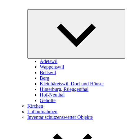
Expand
child
menu
Adetswil
Wappenswil
Bettswil
Berg
Kleinbäretswil, Dorf und Häuser
Hinterburg, Rüeggenthal
Hof-Neuthal
Gehöfte
Kirchen
Luftaufnahmen
Inventar schützenswerter Objekte