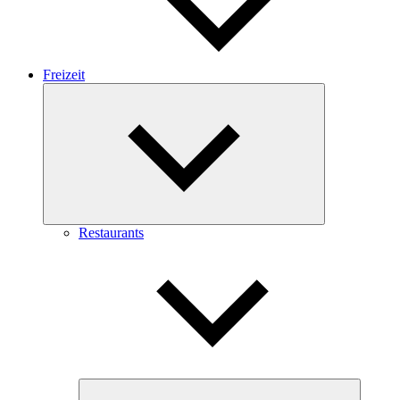
Freizeit
Expand
child
menu
Restaurants
Expand