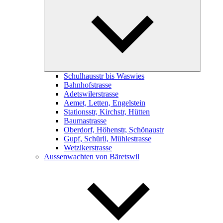
child
menu
Schulhausstr bis Waswies
Bahnhofstrasse
Adetswilerstrasse
Aemet, Letten, Engelstein
Stationsstr, Kirchstr, Hütten
Baumastrasse
Oberdorf, Höhenstr, Schönaustr
Gupf, Schürli, Mühlestrasse
Wetzikerstrasse
Aussenwachten von Bäretswil