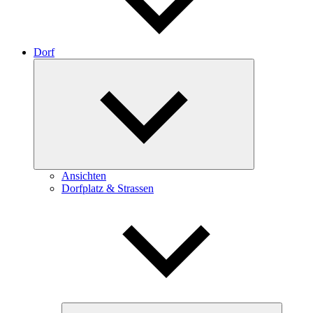
Dorf
Expand
child
menu
Ansichten
Dorfplatz & Strassen
Expand