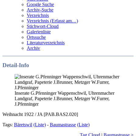
Google Suche
Archiv-Suche
Verzeichnis
Verzeichnis (Erfasst am…)
Stichwort-Cloud
Galerienliste
Ortssuche
Literaturverzeichnis
Archiv
Detail-Info
Inserate G.Pfenninger Wappenschwil, Uhrenmacher
Landgraf, Papeterie J.Brunner, Metzger W.Furrer,
J.Pfenninger
Weihnacht 1922 / JA [PAB.BAS2.020]
Tags:
Bäretswil
(Liste)
-
Baumastrasse
(Liste)
Tag Cloud
|
Baumastrasse >