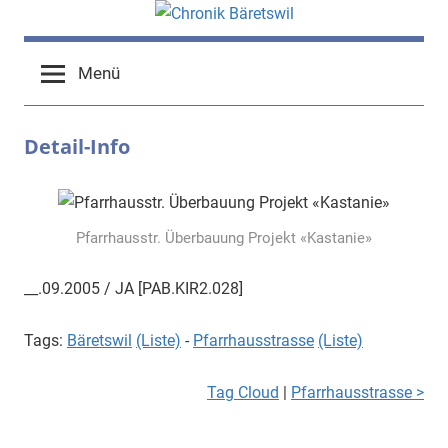
Zum
Inhalt
chronik-
chronik-
springen
Menü
baeretswil.ch
baeretswil.ch
Detail-Info
Pfarrhausstr. Überbauung Projekt «Kastanie»
__.09.2005 / JA [PAB.KIR2.028]
Tags:
Bäretswil
(Liste)
-
Pfarrhausstrasse
(Liste)
Tag Cloud
|
Pfarrhausstrasse >