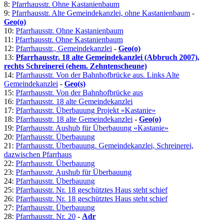
8:
Pfarrhausstr. Ohne Kastanienbaum
9:
Pfarrhausstr. Alte Gemeindekanzlei, ohne Kastanienbaum
-
Geo(o)
10:
Pfarrhausstr. Ohne Kastanienbaum
11:
Pfarrhausstr. Ohne Kastanienbaum
12:
Pfarrhausstr., Gemeindekanzlei
-
Geo(o)
13:
Pfarrhausstr. 18 alte Gemeindekanzlei (Abbruch 2007),
rechts Schreinerei (ehem. Zehntenscheune)
14:
Pfarrhausstr. Von der Bahnhofbrücke aus. Links Alte
Gemeindekanzlei
-
Geo(s)
15:
Pfarrhausstr. Von der Bahnhofbrücke aus
16:
Pfarrhausstr. 18 alte Gemeindekanzlei
17:
Pfarrhausstr. Überbauung Projekt «Kastanie»
18:
Pfarrhausstr. 18 alte Gemeindekanzlei
-
Geo(o)
19:
Pfarrhausstr. Aushub für Überbauung «Kastanie»
20:
Pfarrhausstr. Überbauung
21:
Pfarrhausstr. Überbauung. Gemeindekanzlei, Schreinerei,
dazwischen Pfarrhaus
22:
Pfarrhausstr. Überbauung
23:
Pfarrhausstr. Aushub für Überbauung
24:
Pfarrhausstr. Überbauung
25:
Pfarrhausstr. Nr. 18 geschütztes Haus steht schief
26:
Pfarrhausstr. Nr. 18 geschütztes Haus steht schief
27:
Pfarrhausstr. Überbauung
28:
Pfarrhausstr. Nr. 20
-
Adr