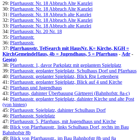
29:
Pfarrhausstr. Nr. 18 Abbruch Alte Kanzlei
30:
Pfarrhausstr. Nr. 18 Abbruch Alte Kanzlei
31:
Pfarrhausstr. Nr. 18 Abbruch alte Kanzlei
32:
Pfarrhausstr. Nr. 18 Abbruch Alte Kanzlei
33:
Pfarrhausstr. Nr. 18 Abbruch alte Kanzlei
34:
Pfarrhausstr. Nr. 20 Nr. 18
35:
Pfarrhausstr.
36:
Pfarrhausstr.
37:
Pfarrhausstr. TelSearch mit HausNr. K= Kirche, KGH =
KirchGemeindeHaus, 4b = Jugendhaus, 5 = Pfarrhaus
-
Adr
-
Geo(o)
38:
Pfarrhausstr. 1, davor Parkplatz mit geplantem Spielplatz
39:
Pfarrhausstr. geplanter Spielplatz, Schulhaus Dorf und Pfarrhaus
40:
Pfarrhausstr. geplanter Spielplatz, Blick Rtg Lettenberg
41:
Pfarrhausstr. geplanter Spielplatz, Blick auf 4 und Kirche
42:
Pfarrhaus und Jugendhaus
43:
Pfarrhaus, dahinter Überbauung Gärtnerei (Bahnhofstr. 8a-c)
44:
Pfarrhausstr. geplanter Spielplatz, dahinter Kirche und alte Post
(von hinten)
45:
Pfarrhausstr. Spielplatz, dahinter Schulhaus Dorf
46:
Pfarrhausstr. Spielplatz
47:
Pfarrhausstr. 5, Pfarrhaus, mit Jugendhaus und Kirche
48:
Blick von Pfarrhausstr., links Schulhaus Dorf, rechts im Bau
Bahnhofstr 8b
49:
Blick von Pfarrhausstr., im Bau Bahnhofstr 8b und 8a