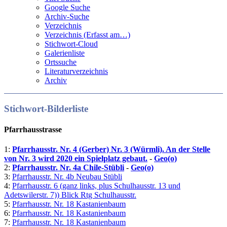
Google Suche
Archiv-Suche
Verzeichnis
Verzeichnis (Erfasst am…)
Stichwort-Cloud
Galerienliste
Ortssuche
Literaturverzeichnis
Archiv
Stichwort-Bilderliste
Pfarrhausstrasse
1:
Pfarrhausstr. Nr. 4 (Gerber) Nr. 3 (Würmli). An der Stelle
von Nr. 3 wird 2020 ein Spielplatz gebaut.
-
Geo(o)
2:
Pfarrhausstr. Nr. 4a Chile-Stübli
-
Geo(o)
3:
Pfarrhausstr. Nr. 4b Neubau Stübli
4:
Pfarrhausstr. 6 (ganz links, plus Schulhausstr. 13 und
Adetswilerstr. 7)) Blick Rtg Schulhausstr.
5:
Pfarrhausstr. Nr. 18 Kastanienbaum
6:
Pfarrhausstr. Nr. 18 Kastanienbaum
7:
Pfarrhausstr. Nr. 18 Kastanienbaum