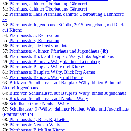
50:
Pfarrhaus, dahinter Überbauung Gärtnerei
51:
Pfarrhaus, dahinter Überbauung Gärtnerei
52:
Pfarrhausstr. links Pfarrhaus, dahinter Überbauung Bahnhofstr
8v
53:
Pfarrhausstr. Jugendhaus «Stübli», 2015 neu gebaut, mit Blick
auf Kirche
54:
Pfarrhausstr. 3, Renovation
55:
Pfarrhausstr. 3, Renovation
56:
Pfarrhausstr., alte Post von hinten
57:
Pfarrhausstr. 4. hinten Pfarrhaus und Jugendhaus (4b)
58:
Pfarrhausstr. Blick auf Bauplatz Wälty, links Jugendhaus
59:
Pfarrhausstr. Bauplatz Wälty, dahinter Lettenberg
60:
Pfarrhausstr. Bauplatz Wälty und Kirche
61:
Pfarrhausstr. Bauplatz Wälty, Blick Rtg Aemet
62:
Pfarrhausstr. Bauplatz Wälty mit Kirche
63:
Blick von Schulhausstr. auf Bauplatz Wälty, hinten Bahnhofstr
8b und Jugendhaus
64:
Blick von Schulhausstr. auf Bauplatz Wälty, hinten Jugendhaus
65:
Blick von Schulhausstr. auf Neubau Wälty
66:
Schulhausstr. mir Neubau Wälty
67:
Schulhausstr. 9 (Wälty), dahinter Neubau Wälty und Jugendhaus
(Pfarrhausstr 4b)
68:
Pfarrhausstr. 4, Blick Rtg Letten
69:
Pfarrhausstr. Neubau Wälty
70:
Pfarrhausstr. Blick Rtg Kirche