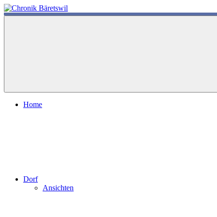
Zum
Inhalt
chronik-
chronik-
springen
baeretswil.ch
baeretswil.ch
Home
Dorf
Ansichten