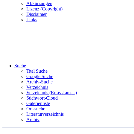
Abkürzungen
Lizenz (Copyright)
Disclaimer
Links
Suche
Titel Suche
Google Suche
Archiv-Suche
Verzeichnis
Verzeichnis (Erfasst am…)
Stichwort-Cloud
Galerienliste
Ortssuche
Literaturverzeichnis
Archiv