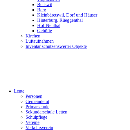
Bettswil
Berg
Kleinbäretswil, Dorf und Häuser
Hinterburg, Rüeggenthal
Hof-Neuthal
Gehöfte
Kirchen
Luftaufnahmen
Inventar schützenswerter Objekte
Leute
Personen
Gemeinderat
Primarschule
Sekundarschule Letten
Schulpflege
Vereine
Verkehrsverein