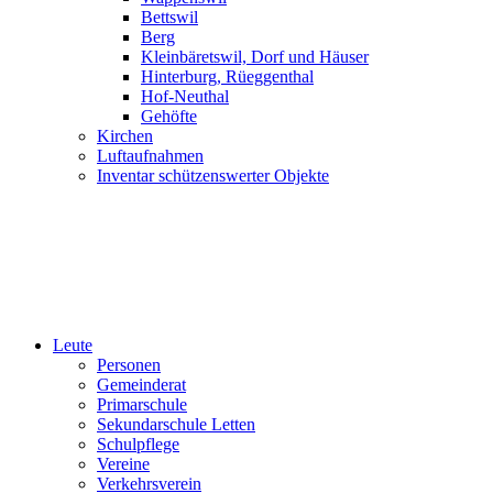
Bettswil
Berg
Kleinbäretswil, Dorf und Häuser
Hinterburg, Rüeggenthal
Hof-Neuthal
Gehöfte
Kirchen
Luftaufnahmen
Inventar schützenswerter Objekte
Leute
Personen
Gemeinderat
Primarschule
Sekundarschule Letten
Schulpflege
Vereine
Verkehrsverein