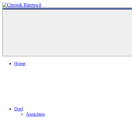
Zum
Inhalt
chronik-
chronik-
springen
baeretswil.ch
baeretswil.ch
Home
Dorf
Ansichten