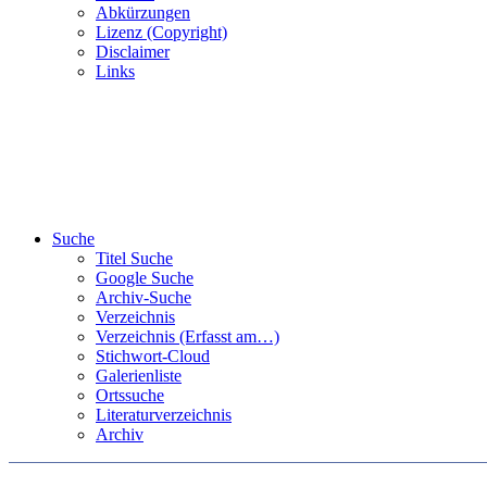
Abkürzungen
Lizenz (Copyright)
Disclaimer
Links
Suche
Titel Suche
Google Suche
Archiv-Suche
Verzeichnis
Verzeichnis (Erfasst am…)
Stichwort-Cloud
Galerienliste
Ortssuche
Literaturverzeichnis
Archiv