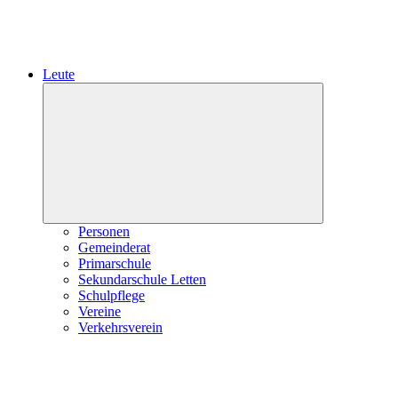
Leute
Expand
child
menu
Personen
Gemeinderat
Primarschule
Sekundarschule Letten
Schulpflege
Vereine
Verkehrsverein