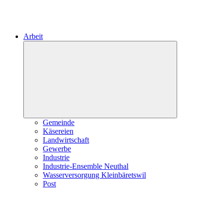
Arbeit
Expand
child
menu
Gemeinde
Käsereien
Landwirtschaft
Gewerbe
Industrie
Industrie-Ensemble Neuthal
Wasserversorgung Kleinbäretswil
Post