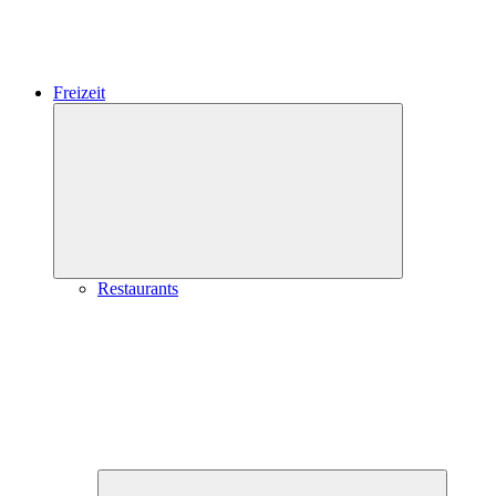
Freizeit
Expand
child
menu
Restaurants
Expand