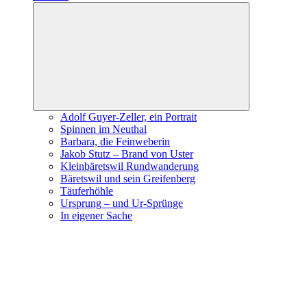
Expand
child
menu
Adolf Guyer-Zeller, ein Portrait
Spinnen im Neuthal
Barbara, die Feinweberin
Jakob Stutz – Brand von Uster
Kleinbäretswil Rundwanderung
Bäretswil und sein Greifenberg
Täuferhöhle
Ursprung – und Ur-Sprünge
In eigener Sache