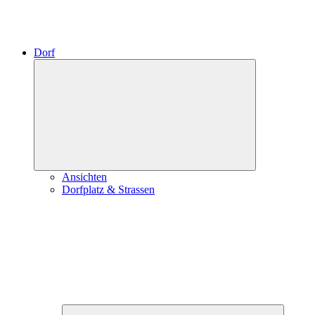
Dorf
Expand
child
menu
Ansichten
Dorfplatz & Strassen
Expand