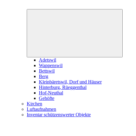
Expand
child
menu
Adetswil
Wappenswil
Bettswil
Berg
Kleinbäretswil, Dorf und Häuser
Hinterburg, Rüeggenthal
Hof-Neuthal
Gehöfte
Kirchen
Luftaufnahmen
Inventar schützenswerter Objekte