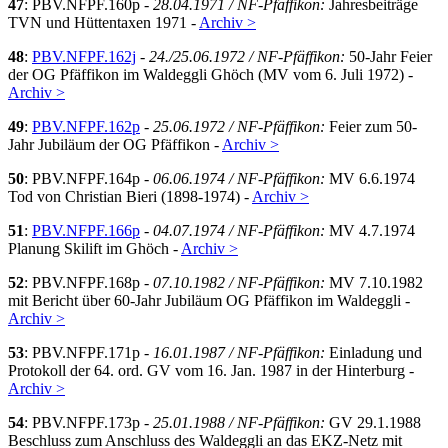
47
: PBV.NFPF.160p -
28.04.1971 / NF-Pfäffikon:
Jahresbeiträge
TVN und Hüttentaxen 1971 -
Archiv >
48
:
PBV.NFPF.162j
-
24./25.06.1972 / NF-Pfäffikon:
50-Jahr Feier
der OG Pfäffikon im Waldeggli Ghöch (MV vom 6. Juli 1972) -
Archiv >
49
:
PBV.NFPF.162p
-
25.06.1972 / NF-Pfäffikon:
Feier zum 50-
Jahr Jubiläum der OG Pfäffikon -
Archiv >
50
: PBV.NFPF.164p -
06.06.1974 / NF-Pfäffikon:
MV 6.6.1974
Tod von Christian Bieri (1898-1974) -
Archiv >
51
:
PBV.NFPF.166p
-
04.07.1974 / NF-Pfäffikon:
MV 4.7.1974
Planung Skilift im Ghöch -
Archiv >
52
: PBV.NFPF.168p -
07.10.1982 / NF-Pfäffikon:
MV 7.10.1982
mit Bericht über 60-Jahr Jubiläum OG Pfäffikon im Waldeggli -
Archiv >
53
: PBV.NFPF.171p -
16.01.1987 / NF-Pfäffikon:
Einladung und
Protokoll der 64. ord. GV vom 16. Jan. 1987 in der Hinterburg -
Archiv >
54
: PBV.NFPF.173p -
25.01.1988 / NF-Pfäffikon:
GV 29.1.1988
Beschluss zum Anschluss des Waldeggli an das EKZ-Netz mit