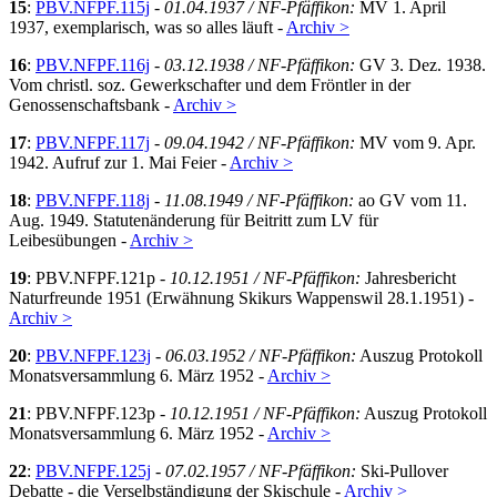
15
:
PBV.NFPF.115j
-
01.04.1937 / NF-Pfäffikon:
MV 1. April
1937, exemplarisch, was so alles läuft -
Archiv >
16
:
PBV.NFPF.116j
-
03.12.1938 / NF-Pfäffikon:
GV 3. Dez. 1938.
Vom christl. soz. Gewerkschafter und dem Fröntler in der
Genossenschaftsbank -
Archiv >
17
:
PBV.NFPF.117j
-
09.04.1942 / NF-Pfäffikon:
MV vom 9. Apr.
1942. Aufruf zur 1. Mai Feier -
Archiv >
18
:
PBV.NFPF.118j
-
11.08.1949 / NF-Pfäffikon:
ao GV vom 11.
Aug. 1949. Statutenänderung für Beitritt zum LV für
Leibesübungen -
Archiv >
19
: PBV.NFPF.121p -
10.12.1951 / NF-Pfäffikon:
Jahresbericht
Naturfreunde 1951 (Erwähnung Skikurs Wappenswil 28.1.1951) -
Archiv >
20
:
PBV.NFPF.123j
-
06.03.1952 / NF-Pfäffikon:
Auszug Protokoll
Monatsversammlung 6. März 1952 -
Archiv >
21
: PBV.NFPF.123p -
10.12.1951 / NF-Pfäffikon:
Auszug Protokoll
Monatsversammlung 6. März 1952 -
Archiv >
22
:
PBV.NFPF.125j
-
07.02.1957 / NF-Pfäffikon:
Ski-Pullover
Debatte - die Verselbständigung der Skischule -
Archiv >