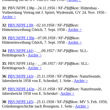
31
: PBV.NFPF.138p -
24.11.1956 / NF-Pfäffikon:
Hüttenbau -
Vorbereitung Vertrag mit J. Spörri, Wydenraiti, GV 24. Nov. 1956 -
Archiv >
32
:
PBV.NFPF.139j
-
02.10.1958 / NF-Pfäffikon:
Hütteneinweihung Ghöch, 7. Sept. 1958 -
Archiv >
33
:
PBV.NFPF.139p
-
07.09.1958 / NF-Pfäffikon:
Hütteneinweihung Ghöch, 7. Sept. 1958 -
Archiv >
34
:
PBV.NFPF.141j
-
__.09.1957 / NF-Pfäffikon:
SLL-
Beitrittsgesuch -
Archiv >
35
: PBV.NFPF.141p -
__.09.1957 / NF-Pfäffikon:
SLL-
Beitrittsgesuch -
Archiv >
36
:
PBV.NFPF.143j
-
25.11.1958 / NF-Pfäffikon:
Naturfreunde,
Jahresbericht 1958 von E. Schenkel, 1. Seite -
Archiv >
37
:
PBV.NFPF.143p
-
25.11.1958 / NF-Pfäffikon:
Naturfreunde,
Jahresbericht 1958 von E. Schenkel -
Archiv >
38
:
PBV.NFPF.145j
-
25.11.1958 / NF-Pfäffikon:
MV 5. Feb. 1959,
Gründunsgeschichte nach Bourgnon, 1. Seite -
Archiv >