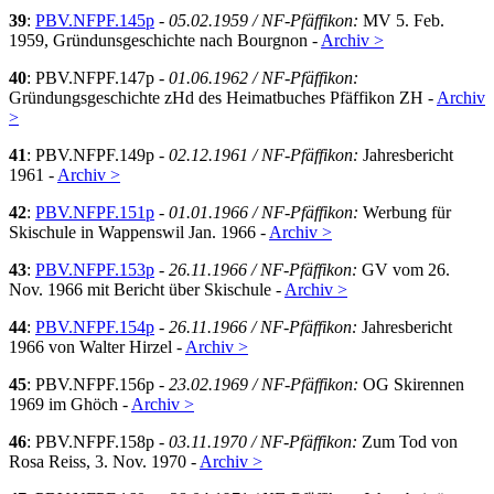
39
:
PBV.NFPF.145p
-
05.02.1959 / NF-Pfäffikon:
MV 5. Feb.
1959, Gründunsgeschichte nach Bourgnon -
Archiv >
40
: PBV.NFPF.147p -
01.06.1962 / NF-Pfäffikon:
Gründungsgeschichte zHd des Heimatbuches Pfäffikon ZH -
Archiv
>
41
: PBV.NFPF.149p -
02.12.1961 / NF-Pfäffikon:
Jahresbericht
1961 -
Archiv >
42
:
PBV.NFPF.151p
-
01.01.1966 / NF-Pfäffikon:
Werbung für
Skischule in Wappenswil Jan. 1966 -
Archiv >
43
:
PBV.NFPF.153p
-
26.11.1966 / NF-Pfäffikon:
GV vom 26.
Nov. 1966 mit Bericht über Skischule -
Archiv >
44
:
PBV.NFPF.154p
-
26.11.1966 / NF-Pfäffikon:
Jahresbericht
1966 von Walter Hirzel -
Archiv >
45
: PBV.NFPF.156p -
23.02.1969 / NF-Pfäffikon:
OG Skirennen
1969 im Ghöch -
Archiv >
46
: PBV.NFPF.158p -
03.11.1970 / NF-Pfäffikon:
Zum Tod von
Rosa Reiss, 3. Nov. 1970 -
Archiv >