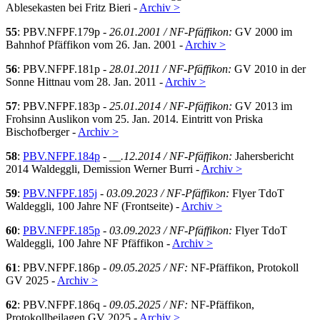
Ablesekasten bei Fritz Bieri -
Archiv >
55
: PBV.NFPF.179p -
26.01.2001 / NF-Pfäffikon:
GV 2000 im
Bahnhof Pfäffikon vom 26. Jan. 2001 -
Archiv >
56
: PBV.NFPF.181p -
28.01.2011 / NF-Pfäffikon:
GV 2010 in der
Sonne Hittnau vom 28. Jan. 2011 -
Archiv >
57
: PBV.NFPF.183p -
25.01.2014 / NF-Pfäffikon:
GV 2013 im
Frohsinn Auslikon vom 25. Jan. 2014. Eintritt von Priska
Bischofberger -
Archiv >
58
:
PBV.NFPF.184p
-
__.12.2014 / NF-Pfäffikon:
Jahersbericht
2014 Waldeggli, Demission Werner Burri -
Archiv >
59
:
PBV.NFPF.185j
-
03.09.2023 / NF-Pfäffikon:
Flyer TdoT
Waldeggli, 100 Jahre NF (Frontseite) -
Archiv >
60
:
PBV.NFPF.185p
-
03.09.2023 / NF-Pfäffikon:
Flyer TdoT
Waldeggli, 100 Jahre NF Pfäffikon -
Archiv >
61
: PBV.NFPF.186p -
09.05.2025 / NF:
NF-Pfäffikon, Protokoll
GV 2025 -
Archiv >
62
: PBV.NFPF.186q -
09.05.2025 / NF:
NF-Pfäffikon,
Protokollbeilagen GV 2025 -
Archiv >