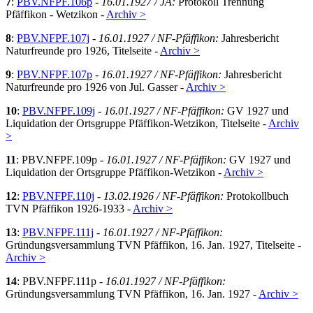
7
:
PBV.NFPF.106p
-
16.01.1927 / JA:
Protokoll Trennung
Pfäffikon - Wetzikon -
Archiv >
8
:
PBV.NFPF.107j
-
16.01.1927 / NF-Pfäffikon:
Jahresbericht
Naturfreunde pro 1926, Titelseite -
Archiv >
9
:
PBV.NFPF.107p
-
16.01.1927 / NF-Pfäffikon:
Jahresbericht
Naturfreunde pro 1926 von Jul. Gasser -
Archiv >
10
:
PBV.NFPF.109j
-
16.01.1927 / NF-Pfäffikon:
GV 1927 und
Liquidation der Ortsgruppe Pfäffikon-Wetzikon, Titelseite -
Archiv
>
11
: PBV.NFPF.109p -
16.01.1927 / NF-Pfäffikon:
GV 1927 und
Liquidation der Ortsgruppe Pfäffikon-Wetzikon -
Archiv >
12
:
PBV.NFPF.110j
-
13.02.1926 / NF-Pfäffikon:
Protokollbuch
TVN Pfäffikon 1926-1933 -
Archiv >
13
:
PBV.NFPF.111j
-
16.01.1927 / NF-Pfäffikon:
Gründungsversammlung TVN Pfäffikon, 16. Jan. 1927, Titelseite -
Archiv >
14
: PBV.NFPF.111p -
16.01.1927 / NF-Pfäffikon:
Gründungsversammlung TVN Pfäffikon, 16. Jan. 1927 -
Archiv >