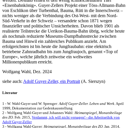
werden. Deshalb erhielt er den wenig schmeichelhaften Titel
«Eisenbahnkönig». Guyer-Zellers Projekt einer Töss-Allmann-Bahn
von Eschlikon über Turbenthal, Bauma, Rüti in die Innerschweiz –
nichts weniger als die Verbindung des Ost-West- mit dem Nord-
Süd-Verkehr in der Schweiz – versandete schon 1871 wegen
finanzieller und politischer Unsicherheiten. Davon blieb 1901 als
realisierte Teilstrecke die Uerikon-Bauma-Bahn übrig, welche heute
als nochmals reduzierte Museums-Dampfbahnstrecke zwischen
Bauma und Hinwil ein zahlreiches Publikum anzieht. Am
erfolgreichsten ist bis heute die Jungfraubahn: eine elektrisch
betriebene Zahnradbahn bis zum Jungfraujoch, genannt «Top of
Europe», welche jährlich zeitweise ein weltweites
Millionenpublikum erreicht.
Wolfgang Wahl, Dez. 2024
siehe auch:
Adolf Guyer-Zeller, ein Portrait
(A. Sierszyn)
Literatur
1 - W. Wahl-Guyer und W. Sprenger:
Adolf Guyer-Zeller. Leben und Werk
. April
1999, Dokumentation zur Gedenkausstellung
2 - Wolfgang Wahl-Guyer und Johannes Wahl:
Heimatspiegel, Monatsbeilage
des ZO
. Feb. 2015,
Verdammt, ich will nicht versagen! - die Arbeitsethik von
Adolf Guyer-Zeller
3 - Wolfgang Wahl-Guyer:
Heimatspiegel, Monatsbeilage des ZO
. Jan. 2014,