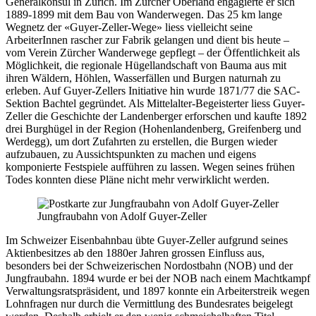
Generalkonsul in Zürich. Im Zürcher Oberland engagierte er sich
1889-1899 mit dem Bau von Wanderwegen. Das 25 km lange
Wegnetz der «Guyer-Zeller-Wege» liess vielleicht seine
ArbeiterInnen rascher zur Fabrik gelangen und dient bis heute –
vom Verein Zürcher Wanderwege gepflegt – der Öffentlichkeit als
Möglichkeit, die regionale Hügellandschaft von Bauma aus mit
ihren Wäldern, Höhlen, Wasserfällen und Burgen naturnah zu
erleben. Auf Guyer-Zellers Initiative hin wurde 1871/77 die SAC-
Sektion Bachtel gegründet. Als Mittelalter-Begeisterter liess Guyer-
Zeller die Geschichte der Landenberger erforschen und kaufte 1892
drei Burghügel in der Region (Hohenlandenberg, Greifenberg und
Werdegg), um dort Zufahrten zu erstellen, die Burgen wieder
aufzubauen, zu Aussichtspunkten zu machen und eigens
komponierte Festspiele aufführen zu lassen. Wegen seines frühen
Todes konnten diese Pläne nicht mehr verwirklicht werden.
Jungfraubahn von Adolf Guyer-Zeller
Im Schweizer Eisenbahnbau übte Guyer-Zeller aufgrund seines
Aktienbesitzes ab den 1880er Jahren grossen Einfluss aus,
besonders bei der Schweizerischen Nordostbahn (NOB) und der
Jungfraubahn. 1894 wurde er bei der NOB nach einem Machtkampf
Verwaltungsratspräsident, und 1897 konnte ein Arbeiterstreik wegen
Lohnfragen nur durch die Vermittlung des Bundesrates beigelegt