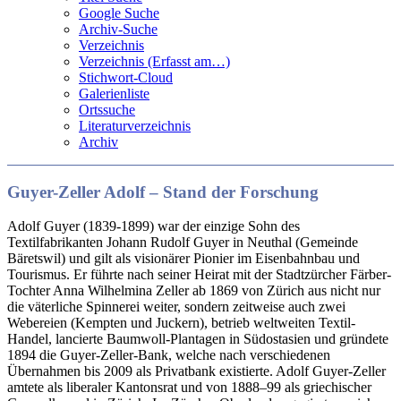
Google Suche
Archiv-Suche
Verzeichnis
Verzeichnis (Erfasst am…)
Stichwort-Cloud
Galerienliste
Ortssuche
Literaturverzeichnis
Archiv
Guyer-Zeller Adolf – Stand der Forschung
Adolf Guyer (1839-1899) war der einzige Sohn des
Textilfabrikanten Johann Rudolf Guyer in Neuthal (Gemeinde
Bäretswil) und gilt als visionärer Pionier im Eisenbahnbau und
Tourismus. Er führte nach seiner Heirat mit der Stadtzürcher Färber-
Tochter Anna Wilhelmina Zeller ab 1869 von Zürich aus nicht nur
die väterliche Spinnerei weiter, sondern zeitweise auch zwei
Webereien (Kempten und Juckern), betrieb weltweiten Textil-
Handel, lancierte Baumwoll-Plantagen in Südostasien und gründete
1894 die Guyer-Zeller-Bank, welche nach verschiedenen
Übernahmen bis 2009 als Privatbank existierte. Adolf Guyer-Zeller
amtete als liberaler Kantonsrat und von 1888–99 als griechischer