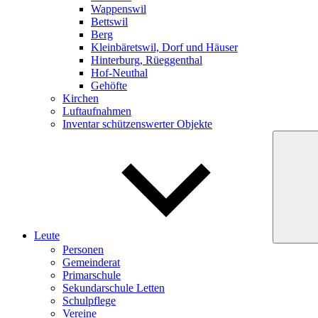
Wappenswil
Bettswil
Berg
Kleinbäretswil, Dorf und Häuser
Hinterburg, Rüeggenthal
Hof-Neuthal
Gehöfte
Kirchen
Luftaufnahmen
Inventar schützenswerter Objekte
Leute
Personen
Gemeinderat
Primarschule
Sekundarschule Letten
Schulpflege
Vereine