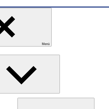
Menü
Expand
child
menu
Expand
child
menu