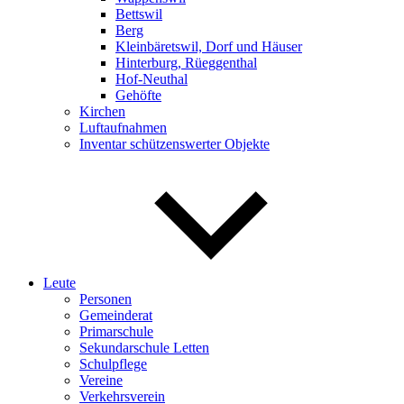
Bettswil
Berg
Kleinbäretswil, Dorf und Häuser
Hinterburg, Rüeggenthal
Hof-Neuthal
Gehöfte
Kirchen
Luftaufnahmen
Inventar schützenswerter Objekte
Leute
Personen
Gemeinderat
Primarschule
Sekundarschule Letten
Schulpflege
Vereine
Verkehrsverein