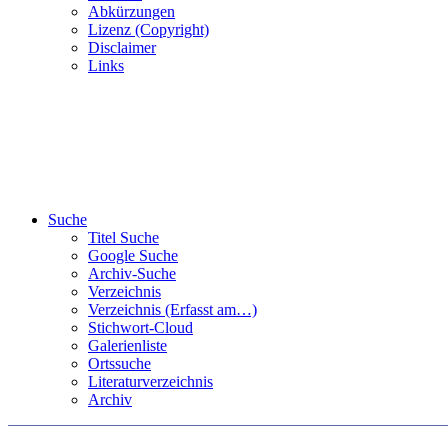
Abkürzungen
Lizenz (Copyright)
Disclaimer
Links
Suche
Titel Suche
Google Suche
Archiv-Suche
Verzeichnis
Verzeichnis (Erfasst am…)
Stichwort-Cloud
Galerienliste
Ortssuche
Literaturverzeichnis
Archiv