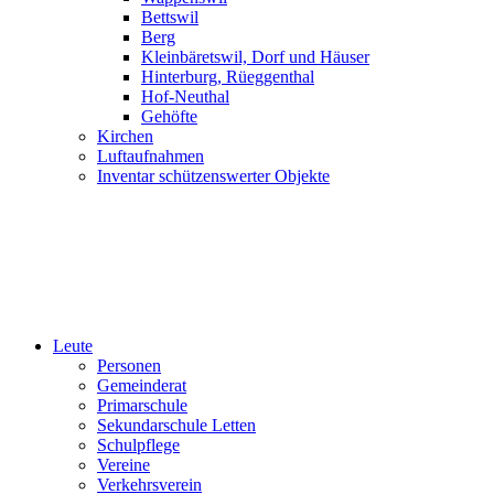
Bettswil
Berg
Kleinbäretswil, Dorf und Häuser
Hinterburg, Rüeggenthal
Hof-Neuthal
Gehöfte
Kirchen
Luftaufnahmen
Inventar schützenswerter Objekte
Leute
Personen
Gemeinderat
Primarschule
Sekundarschule Letten
Schulpflege
Vereine
Verkehrsverein