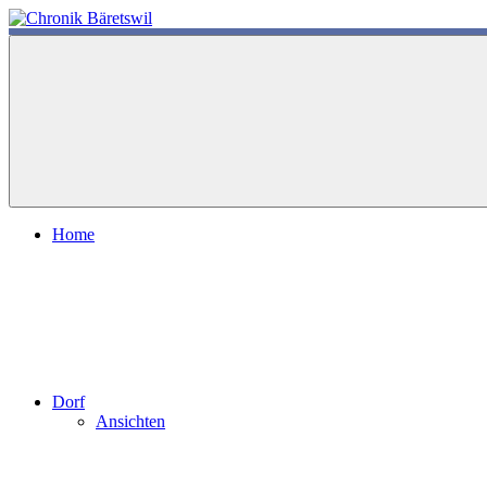
Zum
Inhalt
chronik-
chronik-
springen
baeretswil.ch
baeretswil.ch
Home
Dorf
Ansichten