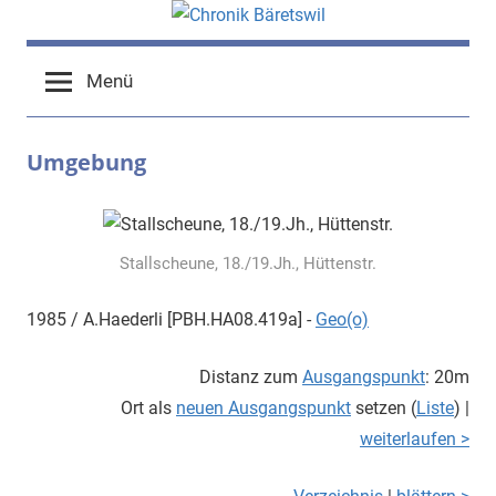
Zum
Inhalt
chronik-
chronik-
springen
Menü
baeretswil.ch
baeretswil.ch
Umgebung
Stallscheune, 18./19.Jh., Hüttenstr.
1985 / A.Haederli [PBH.HA08.419a] -
Geo(o)
Distanz zum
Ausgangspunkt
: 20m
Ort als
neuen Ausgangspunkt
setzen (
Liste
) |
weiterlaufen >